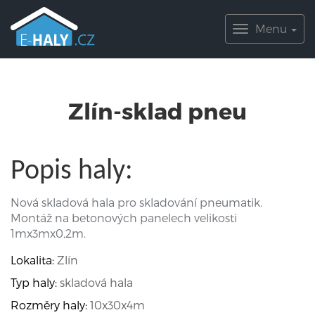
Menu
Toggle
navigation
Zlín-sklad pneu
Popis haly:
Nová skladová hala pro skladování pneumatik.
Montáž na betonových panelech velikosti
1mx3mx0,2m.
Lokalita:
Zlín
Typ haly:
skladová hala
Rozměry haly:
10x30x4m